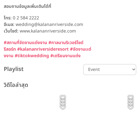
สอบถามข้อมูลเพิ่มเติมได้ที่
โทร:
0 2 584 2222
อีเมล:
wedding@kalananriverside.com
เว็บไซต์:
www.kalananriverside.com
#สถานที่จัดงานแต่งงาน
#กาลนานริเวอร์ไซด์
รีสอร์ท
#kalananriversideresort
#จัดงานเเต่
งงาน
#tiktokwedding
#เตรียมงานแต่ง
Playlist
วิดีโอล่าสุด
รีวิวโรงแรม Event
รีวิวโรงแรม Content รีวิวอาหาร
รีวิวเเต่งงาน รีวิวโรงแรม พิธีแต่งงาน
Content
Event | ประทับใจไม่รู้จบ! รวม
Prince Palace Hotel
รีวิวเเต่งงาน
รีวิวโรงแรม
The Couple 👰🏻‍♀️🤵🏻 | Avana
เพชรที่สวยที่สุด ไม่ได้วัดกันแค่
รีวิวโรงแรม
รีวิวเเต่งงาน
ภาพบรรยากาศงาน The
The Couple 👰🏻‍♀️🤵🏻 | Avana
Bangkok ทุกเมนูบนโต๊ะจีน ไม่ใช่
The Athenee Hotel,
Bangkok Hotel &
The Athenee Hotel,
ขนาดหรือราคา แต่คือเพชรที่มี
ทาย This or That ฉบับคู่รัก
Magical of Love #3
Bangkok Hotel &
The Banquet Hall at
แค่อาหาร... แต่คือคำอวยพร
Bangkok งานแต่งงานไม่ได้เป็น
Prince Palace Hotel Bangkok
Convention Centre K.Mint
Bangkok สถานที่จัดงาน
Avana Bangkok Hotel &
ความหมายกับคนสวมใส่มากที่สุด
👰🏻‍♀️🤵🏻 | กับ Bangkok
Gems Daranee
Nathong
Wedding Open House ณ
Convention Centre K.Mint
Avana Bangkok Hotel &
สำหรับการเริ่มต้นของสอง
เพียงแค่งานเฉลิมฉลองแต่คือ
The Athenee Hotel, a Luxury
Convention Centre
& K.Bong
แต่งงานสุดหรูใจกลางเมือง ที่
The Athenee Hotel, a Luxury
ที่ GDI Green Diamond
Marriott Hotel Sukhumvit
Bangkok Marriott Hotel
Convention Centre
Collection Hotel, Bangkok
The Banquet Hall at
& K.Bong
ครอบครัว
ค่ำคืนแห่งความฝันที่เต็มไปด้วย
Collection Hotel, Bangkok
Sukhumvit
ผสานความคลาสสิกและความโร
EP.01 คุณนุ่น & คุณเจมส์
Nathong
ความรัก ความงดงามและ
แมนติกไว้ได้อย่างลงตัว
บรรยากาศสุด Fantasy