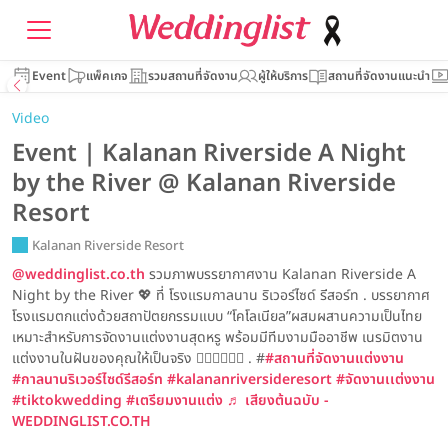
Event
แพ็คเกจ
รวมสถานที่จัดงาน
ผู้ให้บริการ
สถานที่จัดงานแนะนำ
Video
Event | Kalanan Riverside A Night
by the River @ Kalanan Riverside
Resort
Kalanan Riverside Resort
@weddinglist.co.th
รวมภาพบรรยากาศงาน Kalanan Riverside A
Night by the River 💖 ที่ โรงเเรมกาลนาน ริเวอร์ไซด์ รีสอร์ท . บรรยากาศ
โรงเเรมตกเเต่งด้วยสถาปัตยกรรมแบบ “โคโลเนียล”ผสมผสานความเป็นไทย
เหมาะสำหรับการจัดงานแต่งงานสุดหรู พร้อมมีทีมงามมืออาชีพ เนรมิตงาน
แต่งงานในฝันของคุณให้เป็นจริง 👰🏻‍♀️🤵🏻‍♂️ . #
#สถานที่จัดงานแต่งงาน
#กาลนานริเวอร์ไซด์รีสอร์ท
#kalananriversideresort
#จัดงานเเต่งงาน
#tiktokwedding
#เตรียมงานแต่ง
♬ เสียงต้นฉบับ -
WEDDINGLIST.CO.TH