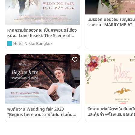
แมริออท บอนวอย เชิญชวนว่า
ร่วมงาน “MARRY ME AT
หากความรักของคุณ เป็นภาพยนตร์เรื่อง
MARRIOTT”เวดดิ้งโชว์เค
หนึ่ง…Love Kiseki: The Scene of
กรุงเทพฯ ที่จะมาเติมเต็มว
Forever Wedding Fair เปิด
คุณให้อบอวลไปด้วยความรั
Hotel Nikko Bangkok
ประสบการณ์งานแต่งที่คุณ “ได้เห็นภาพ
ฝันก่อนวันจริง”
จัดงานแต่งให้ตรงใจ ทันสม
พบกับงาน Wedding fair 2023
และคุ้มค่า @โรงแรมมณเฑีย
"Begins here งานวิวาห์ในฝัน เริ่มต้นที่
กรุงเทพฯ โฉมใหม่
นี่"