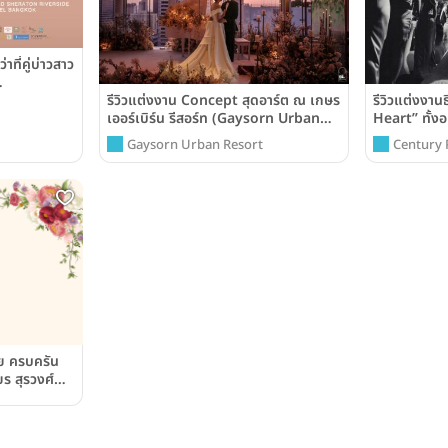
ที่คู่บ่าวสาว
รีวิวแต่งงาน Concept สุดอาร์ต ณ เกษร
รีวิวแต่งงา
ส ณ
เออร์เบิร์น รีสอร์ท (Gaysorn Urban
Heart” ทั้ง
ันสำคัญของ
Resort)
โรงแรมเซ็นจู
ก
Gaysorn Urban Resort
Century 
(Century P
ัย ครบครัน
ร สุรวงศ์