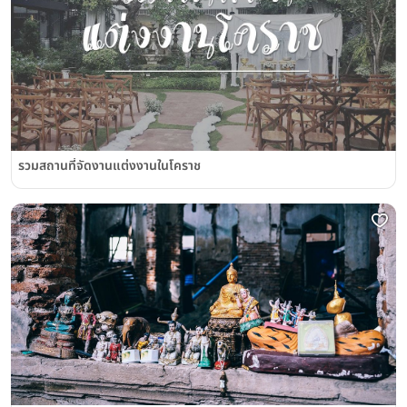
รวมสถานที่จัดงานแต่งงานในโคราช