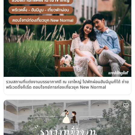
รวมสถานที่แต่งงานบรรยากาศดี ณ เขาใหญ่ ไปพักผ่อนฮันนีมูนก็ได้ ถ่าย
พรีเวดดิ้งก็เริ่ด ตอบโจทย์การท่องเที่ยวยุค New Normal