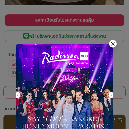
Sozo Catering ในปี 2024 ที่ผ่านมา
ลงทะเบียนรับโปรแต่งงานสุดคุ้ม
สำหรับใครที่อยากจะเปิดประสบการณ์ต้อนรับแขกด้วยอาหารญี่ปุ่นแบบต้น
ฟรี! ปรึกษาแอดมินช่วยหาสถานที่แต่งงาน
ตำรับ ไม่ว่าจะเป็นงานเลี้ยงขนาดเล็ก ปานกลาง หรือใหญ่ Sozo ก็พร้อมเสิร์ฟ
อาหารคุณภาพดีให้ถึงที่ เพื่อเป็นการการันตีเรามีภาพบรรยากาศการทำอาหาร
ญี่ปุ่นในงานต่าง ๆ ของทาง Sozo มาให้ได้ชมกัน
Tag ที่เกี่ยวข้อง
Sozo Bangkok
Sozo Catering
อาหารญี่ปุ่น
อาหารจัดเลี้ยง
สมัครบัตรเครดิต KTC
สถานที่จัดงานที่เกี่ยวข้อง