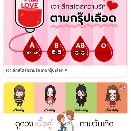
เจาะลึกสไตล์ความรักตามกรุ๊ปเลือด ♥