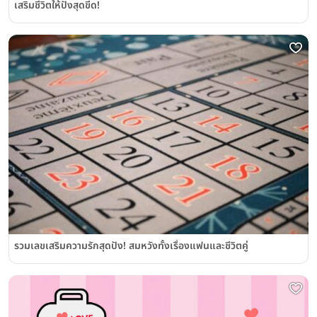
เสริมชีวิตให้ปังสุดขีด!
รวมเลขเสริมความรักสุดปัง! สมหวังทั้งเรื่องแฟนและชีวิตคู่