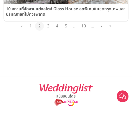
10 สถานที่จัดงานแต่งสไตล์ Glass House สุดพิเศษในเขตกรุงเทพและ
ปริมณฑลที่ไม่ควรพลาด!
‹
1
2
3
4
5
...
10
...
›
»
สนับสนุนโดย
For advertisement, please contact
063-474-8111
sales@weddinglist.co.th
เกี่ยวกับ Weddinglist