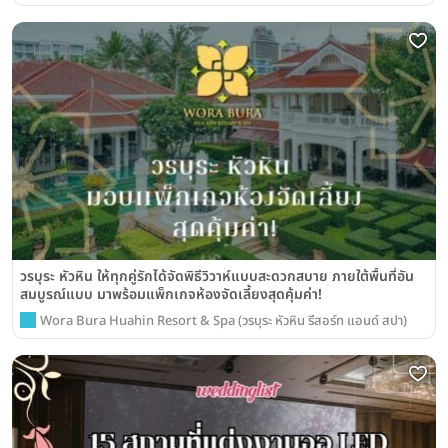
วรบุระ หัวหิน ให้ทุกคู่รักได้จัดพิธีวิวาห์แบบสะดวกสบาย ภายใต้พื้นที่อัน
สมบูรณ์แบบ มาพร้อมแพ็กเกจห้องจัดเลี้ยงสุดคุ้มค่า!
Wora Bura Huahin Resort & Spa (วรบุระ หัวหิน รีสอร์ท แอนด์ สปา)