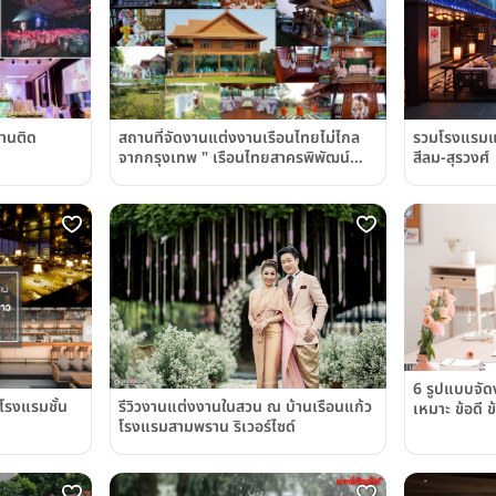
านติด
รวมโรงแรมแต
สถานที่จัดงานแต่งงานเรือนไทยไม่ไกล
สีลม-สุรวงศ์
จากกรุงเทพ " เรือนไทยสาครพิพัฒน์
นครชัยศรี "
6 รูปแบบจัด
 โรงแรมชั้น
รีวิวงานแต่งงานในสวน ณ บ้านเรือนแก้ว
เหมาะ ข้อดี ข
โรงแรมสามพราน ริเวอร์ไซด์