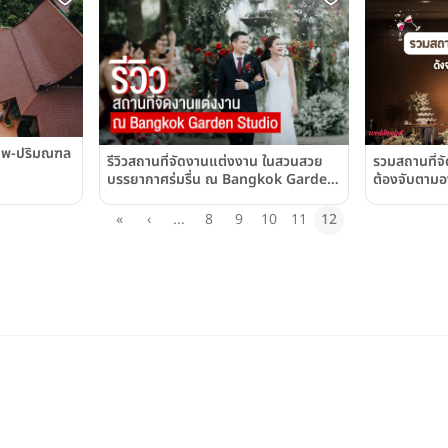
เทพ-ปริมณฑล
รวมสถานที่จ
รีวิวสถานที่จัดงานแต่งงาน ในสวนสวย
ต้องจับตามอ
บรรยากาศร่มรื่น ณ Bangkok Garden
Studio
«
‹
...
8
9
10
11
12
สมัครบัตรเครดิต KTC
glist.co.th
เกี่ยวกับ Weddinglist