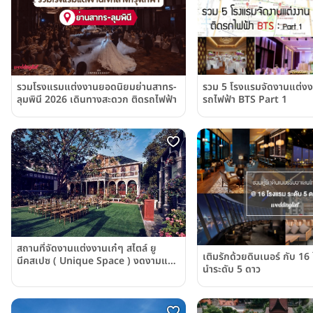
รวมโรงแรมแต่งงานยอดนิยมย่านสาทร-
รวม 5 โรงแรมจัดงานแต่งง
ลุมพินี 2026 เดินทางสะดวก ติดรถไฟฟ้า
รถไฟฟ้า BTS Part 1
สถานที่จัดงานแต่งงานเก๋ๆ สไตล์ ยู
เติมรักด้วยดินเนอร์ กับ 16
นีคสเปซ ( Unique Space ) งดงามและ
นำระดับ 5 ดาว
อบอุ่น