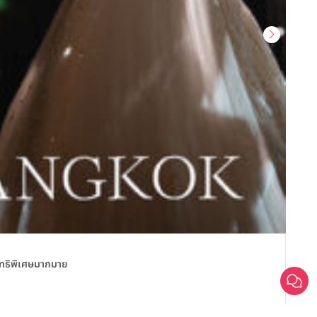
สถานที
สิทธิพิเศษมากมาย
Sailo
Sa
วันน