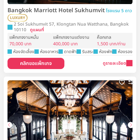
Bangkok Marriott Hotel Sukhumvit
โรงแรม 5 ดาว
LUXURY
2 Soi Sukhumvit 57, Klongtan Nua Watthana, Bangkok
10110
ดูแผนที่
แพ็กเกจงานหมั้น
แพ็กเกจงานแต่งงาน
ค็อกเทล
70,000 บาท
400,000 บาท
1,500 บาท/ท่าน
ห้องจัดเลี้ยง
ห้องอาหาร
ดาดฟ้า
ริมสระ
ห้องพัก
ห้องรองรับ
คลิกขอแพ็กเกจ
ดูรายละเอียด