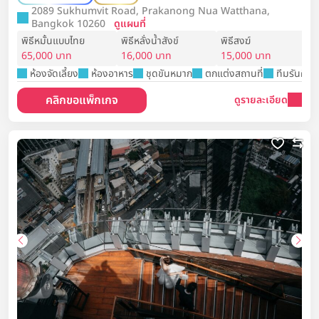
2089 Sukhumvit Road, Prakanong Nua Watthana,
Bangkok 10260
ดูแผนที่
พิธีหมั้นแบบไทย
พิธีหลั่งน้ำสังข์
พิธีสงฆ์
65,000 บาท
16,000 บาท
15,000 บาท
ห้องจัดเลี้ยง
ห้องอาหาร
ชุดขันหมาก
ตกแต่งสถานที่
ทีมรันคิว
คลิกขอแพ็กเกจ
ดูรายละเอียด