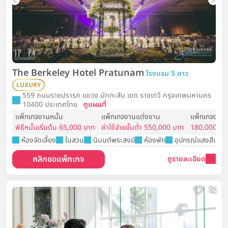
The Berkeley Hotel Pratunam
โรงแรม 5 ดาว
LUXURY
559 ถนนราชปรารภ แขวง มักกะสัน เขต ราชเทวี กรุงเทพมหานคร
10400 ประเทศไทย
ดูแผนที่
แพ็กเกจงานหมั้น
แพ็กเกจงานแต่งงาน
แพ็กเกจงาน
พิธีหมั้นเริ่มต้น 65,000 บาท
ค่าใช้จ่ายขั้นต่ำ 550,000 บาท
180,000 บา
ห้องจัดเลี้ยง
ในสวน
นิมนต์พระสงฆ์
ห้องพัก
อุปกรณ์แสงสีเสียง
คลิกขอแพ็กเกจ
ดูรายละเอียด