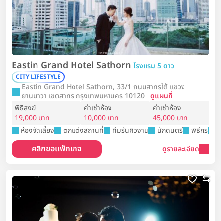
Eastin Grand Hotel Sathorn
โรงแรม 5 ดาว
CITY LIFESTYLE
Eastin Grand Hotel Sathorn, 33/1 ถนนสาทรใต้ แขวง
ยานนาวา เขตสาทร กรุงเทพมหานคร 10120
ดูแผนที่
พิธีสงฆ์
ค่าเช่าห้อง
ค่าเช่าห้อง
19,000 บาท
10,000 บาท
45,000 บาท
ห้องจัดเลี้ยง
ตกแต่งสถานที่
ทีมรันคิวงาน
นักดนตรี
พิธีกร
ห
คลิกขอแพ็กเกจ
ดูรายละเอียด