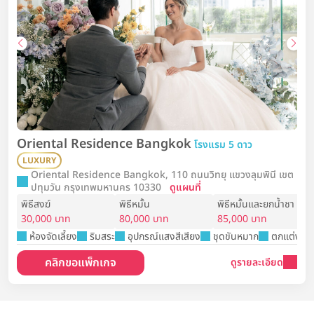
Oriental Residence Bangkok
โรงแรม 5 ดาว
LUXURY
Oriental Residence Bangkok, 110 ถนนวิทยุ แขวงลุมพินี เขต
ปทุมวัน กรุงเทพมหานคร 10330
ดูแผนที่
พิธีสงฆ์
พิธีหมั้น
พิธีหมั้นและยกน้ำชา
30,000 บาท
80,000 บาท
85,000 บาท
ห้องจัดเลี้ยง
ริมสระ
อุปกรณ์แสงสีเสียง
ชุดขันหมาก
ตกแต่งสถา
คลิกขอแพ็กเกจ
ดูรายละเอียด