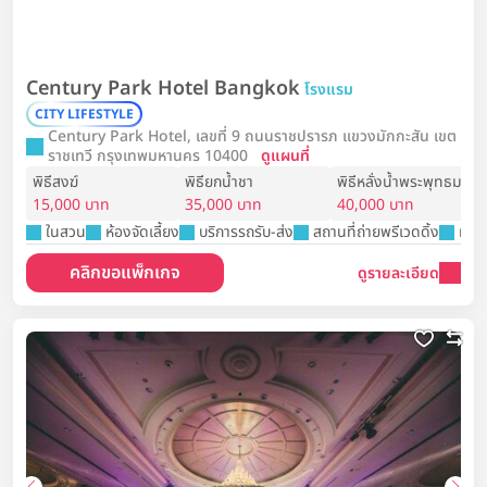
Century Park Hotel Bangkok
โรงแรม
CITY LIFESTYLE
Century Park Hotel, เลขที่ 9 ถนนราชปรารภ แขวงมักกะสัน เขต
ราชเทวี กรุงเทพมหานคร 10400
ดูแผนที่
พิธีสงฆ์
พิธียกน้ำชา
พิธีหลั่งน้ำพระพุทธมนต์
15,000 บาท
35,000 บาท
40,000 บาท
ในสวน
ห้องจัดเลี้ยง
บริการรถรับ-ส่ง
สถานที่ถ่ายพรีเวดดิ้ง
ห้อง
คลิกขอแพ็กเกจ
ดูรายละเอียด