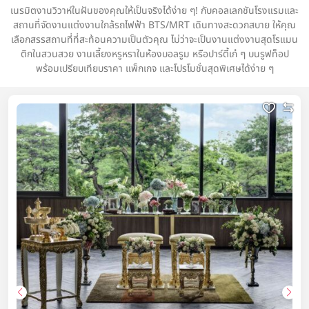
เนรมิตงานวิวาห์ในฝันของคุณให้เป็นจริงได้ง่าย ๆ! กับคอลเลกชันโรงแรมและ
สถานที่จัดงานแต่งงานใกล้รถไฟฟ้า BTS/MRT เดินทางสะดวกสบาย ให้คุณ
เลือกสรรสถานที่ที่สะท้อนความเป็นตัวคุณ ไม่ว่าจะเป็นงานแต่งงานสุดโรแมน
ติกในสวนสวย งานเลี้ยงหรูหราในห้องบอลรูม หรือปาร์ตี้เก๋ ๆ บนรูฟท็อป
พร้อมเปรียบเทียบราคา แพ็กเกจ และโปรโมชั่นสุดพิเศษได้ง่าย ๆ