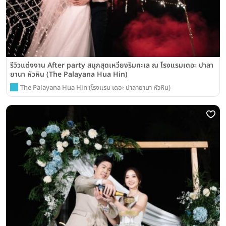
รีวิวแต่งงาน After party สนุกสุดเหวี่ยงริมทะเล ณ โรงแรมเดอะ ปาลา
ยานา หัวหิน (The Palayana Hua Hin)
The Palayana Hua Hin (โรงแรม เดอะ ปาลายานา หัวหิน)