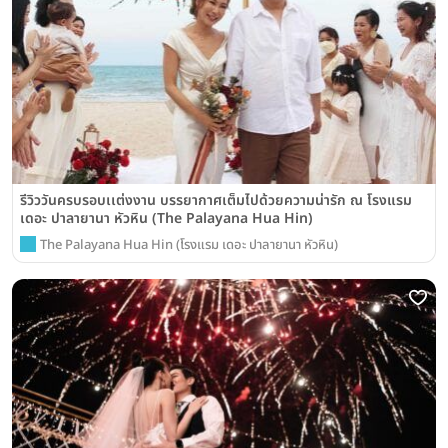
รีวิววันครบรอบเเต่งงาน บรรยากาศเต็มไปด้วยความน่ารัก ณ โรงแรม
เดอะ ปาลายานา หัวหิน (The Palayana Hua Hin)
The Palayana Hua Hin (โรงแรม เดอะ ปาลายานา หัวหิน)