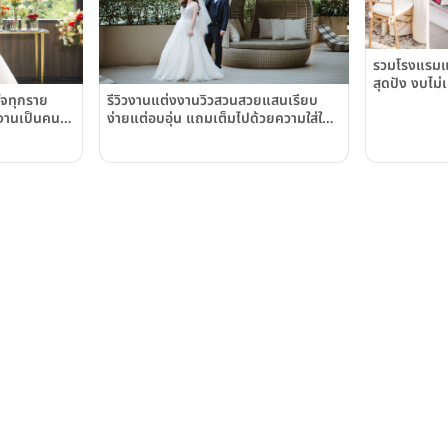
รวมโรงแรมแ
สุดปัง งบไม่
รีวิวงานแต่งงานวิวสวนสวยแสนเรียบ
่ใจทุกราย
ง่ายแต่อบอุ่น แถมเต็มไปด้วยความใส่ใจ
มงานเป็นคน
เล็กๆน้อยๆ ของเจ้าสาว ณ โรงแรมบลิส
รมบลิสตัน
ตัน สุวรรณ พาร์ควิว (Bliston Suwan
n Suwan
Park View Hotel & Serviced
iced
Apartment)