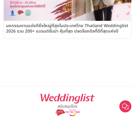
มหกรรมงานแต่งที่ยิ่งใหญ่ที่สุดในประเทศไทย Thailand Weddinglist
2026 รวม 200+ แบรนด์ชั้นนำ คุ้มที่สุด ปลดล็อกดีลที่ดีที่สุดแห่งปี
สนับสนุนโดย
For advertisement, please contact
063-474-8111
sales@weddinglist.co.th
เกี่ยวกับ Weddinglist