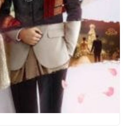
ชุดเจ้