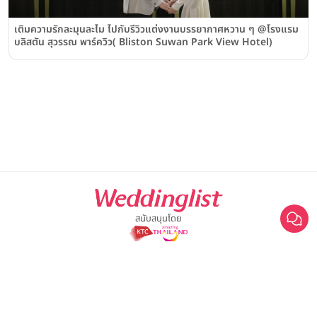
เติมความรักละมุนละไม ไปกับรีวิวแต่งงานบรรยากาศหวาน ๆ @โรงแรม
บลิสตัน สุวรรณ พาร์ควิว( Bliston Suwan Park View Hotel)
สนับสนุนโดย
For advertisement, please contact
063-474-8111
sales@weddinglist.co.th
เกี่ยวกับ Weddinglist
©2025 Weddinglist สงวนสิทธิ์ทั้งหมด