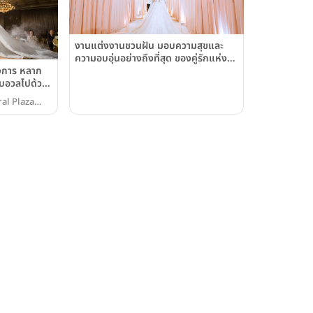
งานแต่งงานชวนฝัน มอบความสุขและ
ความอบอุ่นอย่างถึงที่สุด ของคู่รักแห่งปี
ังการ หลาก
ณ โรงแรมเซ็นทาราแกรนด์ ลาดพร้าว
อบอวลไปด้วย
ซ็นทาราแก
al Plaza
้าว กรุงเทพฯ
ral Plaza