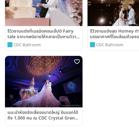
รีวิวงานแต่งที่เนรมิตคอนเซ็ปต์ Fairy
รีวิวงานแต่งสุด Homey ท
tale จากเทพนิยายให้กลายเป็นงานวิวาห์
บรรยากาศที่โอบล้อมด้วยธร
อันน่าจดจำ @CDC Ballroom
@CDC Ballroom
CDC Ballroom
CDC Ballroom
แนะนำห้องจัดเลี้ยงขนาดใหญ่ รับแขกได้
ถึง 1,000 คน ณ CDC Crystal Grand
Ballroom ย่านเลียบด่วนรามอินทรา