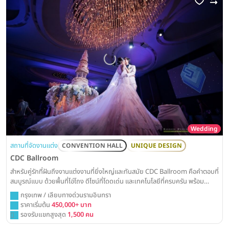
Wedding
สถานที่จัดงานแต่ง
CONVENTION HALL
UNIQUE DESIGN
CDC Ballroom
สำหรับคู่รักที่ฝันถึงงานแต่งงานที่ยิ่งใหญ่และทันสมัย CDC Ballroom คือคำตอบที่
สมบูรณ์แบบ ด้วยพื้นที่โอ่โถง ดีไซน์ที่โดดเด่น และเทคโนโลยีที่ครบครัน พร้อม
เนรมิตทุกจินตนาการของคุณให้เป็นจริงอย่างน่าประทับใจ
กรุงเทพ / เลียบทางด่วนรามอินทรา
ราคาเริ่มต้น
450,000+ บาท
รองรับแขกสูงสุด
1,500 คน