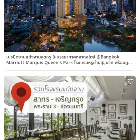
เนรมิตงานแต่งงานสุดหรู ในบรรยากาศหลากสไตล์ @Bangkok
Marriott Marquis Queen's Park โรงแรมหรูย่านสุขุมวิท พร้อมดูแล
คู่บ่าวสาวด้วยทีมงานมืออาชีพ