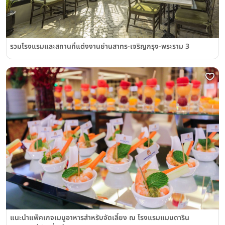
รวมโรงแรมและสถานที่แต่งงานย่านสาทร-เจริญกรุง-พระราม 3
แนะนำแพ็คเกจเมนูอาหารสำหรับจัดเลี้ยง ณ โรงแรมแมนดาริน