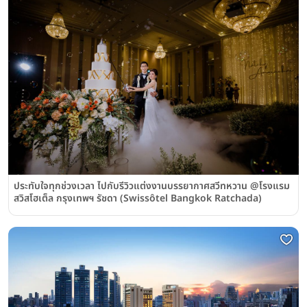
ประทับใจทุกช่วงเวลา ไปกับรีวิวแต่งงานบรรยากาศสวีทหวาน @โรงแรม
สวิสโฮเต็ล กรุงเทพฯ รัชดา (Swissôtel Bangkok Ratchada)