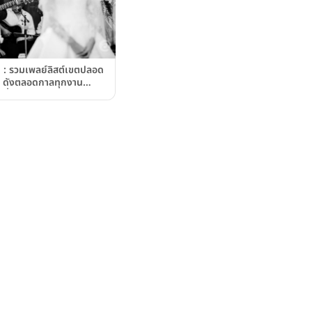
นหู : รวมเพลย์ลิสต์เขตปลอด
 ดังตลอดกาลทุกงาน
ี่ 1