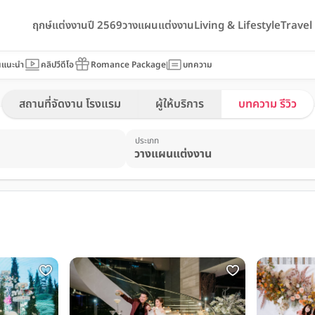
ฤกษ์แต่งงานปี 2569
วางแผนแต่งงาน
Living & Lifestyle
Trave
นแนะนำ
คลิปวีดีโอ
Romance Package
บทความ
สถานที่จัดงาน โรงแรม
ผู้ให้บริการ
บทความ รีวิว
ประเภท