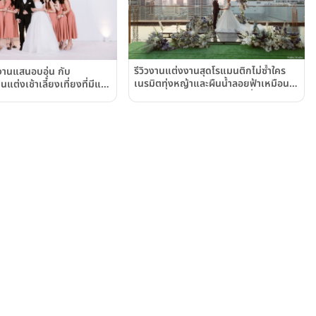
รีวิวงานแต่งงานสุดโรแมนติกไม่ซ้ำใคร
งานแสนอบอุ่น กับ
เนรมิตทุ่งหญ้าและผืนน้ำลอยฟ้าเหมือน
ต่งเช้าเลี้ยงเที่ยงที่มีแต่
หลุดออกมาจากฝัน ณ สถานที่จัดงาน
ว่างไสว ณ โรงแรมฮิลตัน
แต่งงานบรรยากาศเพนท์เฮาส์กลางเมือง
งเทพฯ
ย่านราชประสงค์ "เกษร เออร์เบิน
รีสอร์ท"