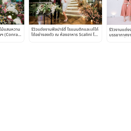
ไม้แสนหวาน
รีวิวแต่งงานฟีลปาร์ตี้ โรแมนติกและเก๋ไก๋
รีวิวงานแต่ง
พฯ (Conrad
ได้อย่างลงตัว ณ ห้องอาหาร Scalini โรง
บรรยากาศงานแ
แรมฮิลตัน สุขุมวิท กรุงเทพฯ Hilton
ความสดชื่นส
Sukhumvit Bangkok
สุขุมวิท กรุ