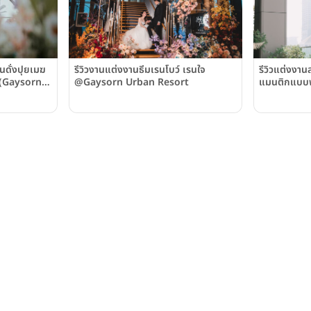
นดั่งปุยเมฆ
รีวิวงานแต่งงานธีมเรนโบว์ เรนใจ
รีวิวแต่งงานส
ท (Gaysorn
@Gaysorn Urban Resort
แมนติกแบบพอ
แต่งสุดเก๋โอ
ลอยฟ้า @เกษร
(Gaysorn U