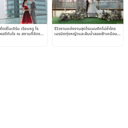
ไตล์โมเดิร์น เรียบหรู โร
รีวิวงานแต่งงานสุดโรแมนติกไม่ซ้ำใคร
ดีกับใจ ณ สถานที่จัดงาน
เนรมิตทุ่งหญ้าและผืนน้ำลอยฟ้าเหมือน
บด้วยวิวเมืองดั่งเรือนกระจก
หลุดออกมาจากฝัน ณ สถานที่จัดงาน
 เออร์เบิน รีสอร์ท
แต่งงานบรรยากาศเพนท์เฮาส์กลางเมือง
rban Resort)
ย่านราชประสงค์ "เกษร เออร์เบิน
รีสอร์ท"