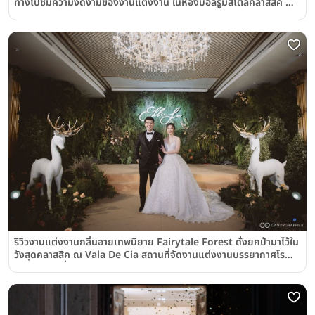
ทางไปชมความงดงามของงานแต่งงาน ในห้องบอลรูมสไตล์คลาสสิค ณ
โรงแรม เพนนินซูลา กรุงเทพฯ (The Peninsula Bangkok)
รีวิวงานแต่งงานกลิ่นอายเทพนิยาย Fairytale Forest ดั่งยกป่ามาไว้ใน
วังสุดคลาสสิค ณ Vala De Cia สถานที่จัดงานแต่งงานบรรยากาศโร
แมนติกย่านฝั่งธนฯ