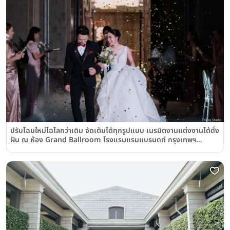
ปรับโฉมใหม่ไฉไลกว่าเดิม จัดเต็มได้ทุกรูปแบบ เนรมิตงานแต่งงานได้ดั่ง
ฝัน ณ ห้อง Grand Ballroom โรงแรมแรมแบรนดท์ กรุงเทพฯ
(Rembrandt Hotel & Suites Bangkok)