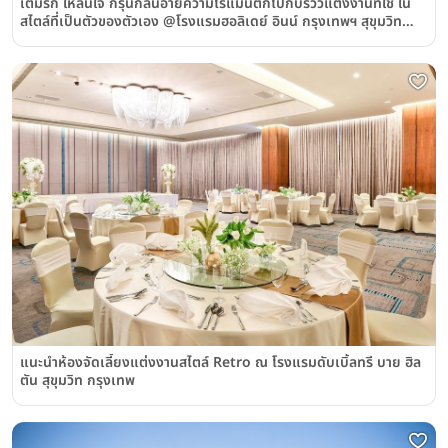
เติมรัก ให้ล้นใจ กรุ่นกลิ่นอายความโรแมนติกไปกับรีวิวแต่งงานที่ใช่ ใน
สไตล์ที่เป็นตัวของตัวเอง @โรงแรมฮอลิเดย์ อินน์ กรุงเทพฯ สุขุมวิท
(Holiday Inn Bangkok Sukhumvit)
แนะนำห้องจัดเลี้ยงแต่งงานสไตล์ Retro ณ โรงแรมดับเบิ้ลทรี บาย ฮิล
ตัน สุขุมวิท กรุงเทพ