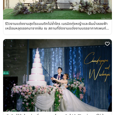
รีวิวงานแต่งงานสุดโรแมนติกไม่ซ้ำใคร เนรมิตทุ่งหญ้าและผืนน้ำลอยฟ้า
เหมือนหลุดออกมาจากฝัน ณ สถานที่จัดงานแต่งงานบรรยากาศเพนท์
เฮาส์กลางเมืองย่านราชประสงค์ "เกษร เออร์เบิน รีสอร์ท"