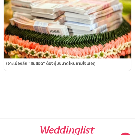
เจาะเบื้องลึก “สินสอด” ต้องทุ่มขนาดไหนถามใจเธอดู