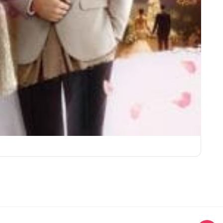
ชุดเจ้