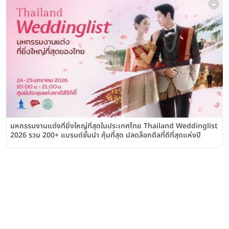
มหกรรมงานแต่งที่ยิ่งใหญ่ที่สุดในประเทศไทย Thailand Weddinglist
2026 รวม 200+ แบรนด์ชั้นนำ คุ้มที่สุด ปลดล็อกดีลที่ดีที่สุดแห่งปี