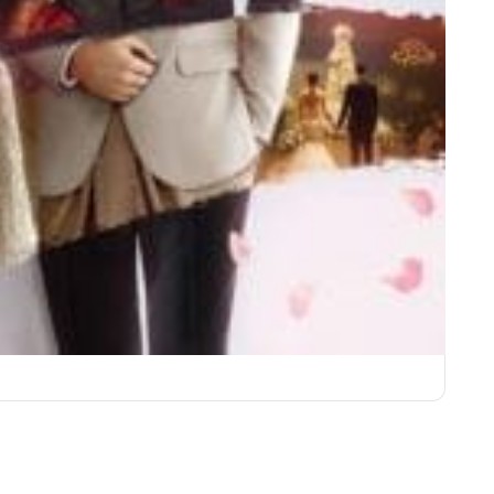
ชุดเจ้