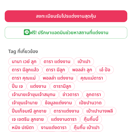
ลงทะเบียนรับโปรแต่งงานสุดคุ้ม
ฟรี! ปรึกษาแอดมินช่วยหาสถานที่แต่งงาน
Tag ที่เกี่ยวข้อง
นานา เวย์ ลูก
ดารา แต่งงาน
เป่าเปา
ดารา มีลูกแล้ว
ดารา มีลูก
พอลล่า ลูก
เอ๋ ป๋อ
ดารา คุณแม่
พอลล่า แต่งงาน
คุณแม่ดารา
ปิ่น เจ
แต่งงาน
ดารามีลูก
เจ้านายเจ้าขุนเจ้าสมุทน
ข่าวดารา
ลูกดารา
เจ้าขุนเจ้านาย
ข้อมูลแต่งงาน
เป้ยปานวาด
ปิ่นเก็จมณี ลูกชาย
ดาราแต่งงาน
เป่าเปาบางพลี
เจ เจตริน ลูกชาย
แต่งงานดารา
กุ๊บกิ๊บบี้
หนิง ปณิตา
งานแต่งดารา
กุ๊บกิ๊บ เป่าเปา