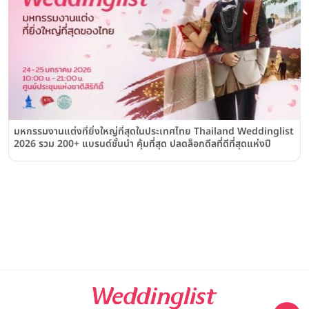
มหกรรมงานแต่งที่ยิ่งใหญ่ที่สุดในประเทศไทย Thailand Weddinglist
2026 รวม 200+ แบรนด์ชั้นนำ คุ้มที่สุด ปลดล็อกดีลที่ดีที่สุดแห่งปี