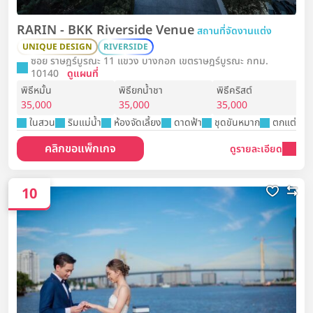
RARIN - BKK Riverside Venue
สถานที่จัดงานแต่ง
UNIQUE DESIGN
RIVERSIDE
ซอย ราษฎร์บูรณะ 11 แขวง บางกอก เขตราษฎร์บูรณะ กทม.
10140
ดูแผนที่
พิธีหมั้น
พิธียกน้ำชา
พิธีคริสต์
35,000
35,000
35,000
ในสวน
ริมแม่น้ำ
ห้องจัดเลี้ยง
ดาดฟ้า
ชุดขันหมาก
ตกแต่งสถา
คลิกขอแพ็กเกจ
ดูรายละเอียด
10