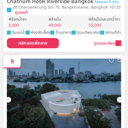
Chatrium Hotel Riverside Bangkok
โรงแรม 5 ดาว
28 Charoenkrung Soi 70, Bangkholame, Bangkok 10120
ดูแผนที่
พิธียกน้ำชา
พิธีหมั้น
พิธีหมั้นและยกน้ำชา
5,000
49,000
55,000
ริมแม่น้ำ
ห้องจัดเลี้ยง
ร้านอาหาร
นิมนต์พระสงฆ์
สถานที่ถ่ายพรี
คลิกขอแพ็กเกจ
ดูรายละเอียด
9