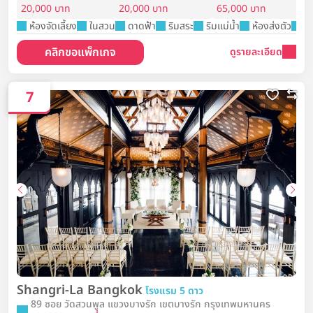
20,000 บาท
20,000 บาท
65,000 บาท
ห้องจัดเลี้ยง
ในสวน
ดาดฟ้า
ริมสระ
ริมแม่น้ำ
ห้องส่งตัว
ชุ
คลิกขอแพ็กเกจ
ดูรายละเอียด
7
Shangri-La Bangkok
โรงแรม 5 ดาว
89 ซอย วัดสวนพูล แขวงบางรัก เขตบางรัก กรุงเทพมหานคร