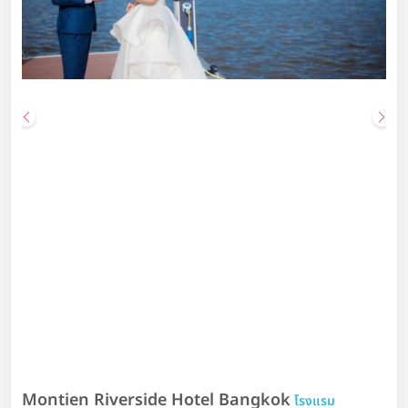
Montien Riverside Hotel Bangkok
โรงแรม