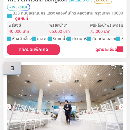
โรงแรม 5 ดาว
LUXURY
RIVERSIDE
333 ถนนเจริญนคร แขวงคลองต้นไทร คลองสาน กรุงเทพฯ 10600
ดูแผนที่
พิธีสงฆ์
พิธียกน้ำชา
พิธีหลั่งน้ำพระพุทธมนต์
40,000 บาท
65,000 บาท
75,000 บาท
ห้องจัดเลี้ยง
ในสวน
ริมแม่น้ำ
นักดนตรี
นิมนต์พระสงฆ์
ห้องพ
คลิกขอแพ็กเกจ
ดูรายละเอียด
3