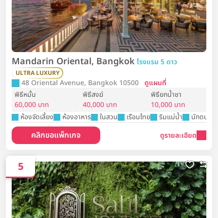
Mandarin Oriental, Bangkok
โรงแรม 5 ดาว
ULTRA LUXURY
48 Oriental Avenue, Bangkok 10500
ดูแผนที่
พิธีหมั้น
พิธีสงฆ์
พิธียกน้ำชา
60,000 บาท
40,000 บาท
10,000 บาท
ห้องจัดเลี้ยง
ห้องอาหาร
ในสวน
เรือนไทย
ริมแม่น้ำ
นักดนตรี
คลิกขอแพ็กเกจ
ดูรายละเอียด
5