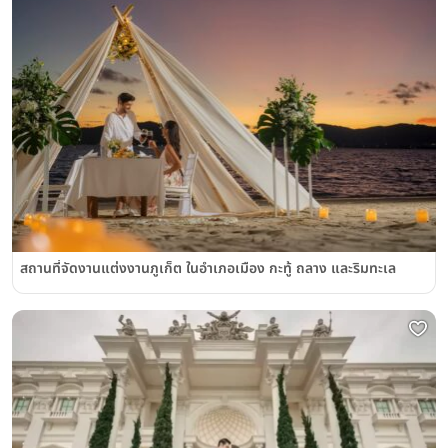
สถานที่จัดงานแต่งงานภูเก็ต ในอำเภอเมือง กะทู้ ถลาง และริมทะเล