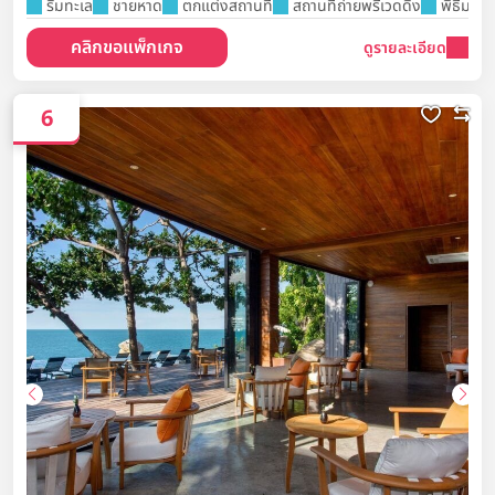
ริมทะเล
ชายหาด
ตกแต่งสถานที่
สถานที่ถ่ายพรีเวดดิ้ง
พิธีมงค
คลิกขอแพ็กเกจ
ดูรายละเอียด
6