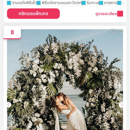
งานแต่งพิธีเช้า
พิธีแต่งงานแบบตะวันตก
ริมทะเล
ชายหาด
ห้อง
คลิกขอแพ็กเกจ
ดูรายละเอียด
8