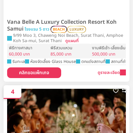
Vana Belle A Luxury Collection Resort Koh
Samui
โรงแรม 5 ดาว
BEACH
LUXURY
9/99 Moo 3, Chaweng Noi Beach, Surat Thani, Amphoe
Koh Sa-mui, Surat Thani
ดูแผนที่
พิธีทางศาสนา
พิธีสวมแหวน
งานพิธีเช้า-เลี้ยงเย็น
60,000 บาท
85,000 บาท
500,000 บาท
ริมทะเล
ห้องจัดเลี้ยง Glass House
ตกแต่งสถานที่
สถานที่ถ่ายพร
คลิกขอแพ็กเกจ
ดูรายละเอียด
4