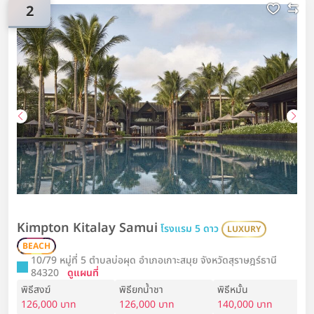
2
Kimpton Kitalay Samui
โรงแรม 5 ดาว
LUXURY
BEACH
10/79 หมู่ที่ 5 ตำบลบ่อผุด อำเภอเกาะสมุย จังหวัดสุราษฎร์ธานี
84320
ดูแผนที่
พิธีสงฆ์
พิธียกน้ำชา
พิธีหมั้น
126,000 บาท
126,000 บาท
140,000 บาท