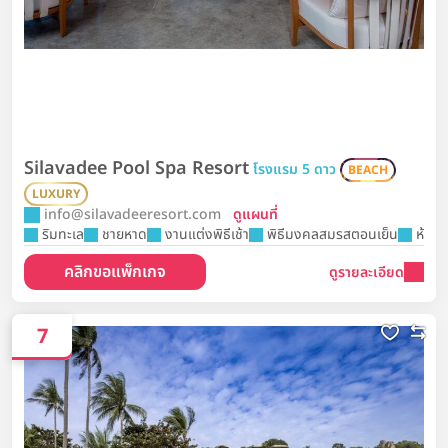
Silavadee Pool Spa Resort
โรงแรม 5 ดาว
BEACH
LUXURY
info@silavadeeresort.com
ดูแผนที่
ริมทะเล
ชายหาด
งานแต่งพิธีเช้า
พิธีมงคลสมรสตอนเย็น
ห้องจั
คลิกขอแพ็กเกจ
ดูรายละเอียด
7