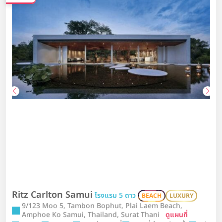
Ritz Carlton Samui
โรงแรม 5 ดาว
BEACH
LUXURY
9/123 Moo 5, Tambon Bophut, Plai Laem Beach,
Amphoe Ko Samui, Thailand, Surat Thani
ดูแผนที่