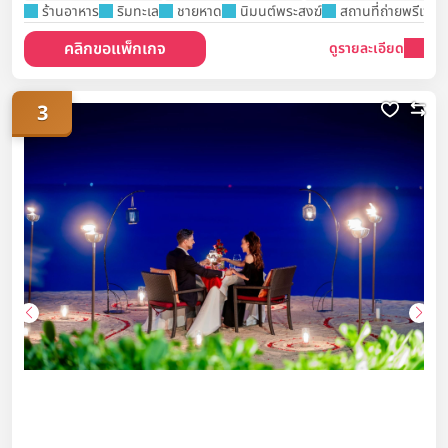
ร้านอาหาร
ริมทะเล
ชายหาด
นิมนต์พระสงฆ์
สถานที่ถ่ายพรีเวดดิ
คลิกขอแพ็กเกจ
ดูรายละเอียด
3