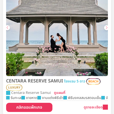
CENTARA RESERVE SAMUI
โรงแรม 5 ดาว
BEACH
LUXURY
Centara Reserve Samui
ดูแผนที่
ริมทะเล
ชายหาด
งานแต่งพิธีเช้า
พิธีมงคลสมรสตอนเย็น
จัดงา
คลิกขอแพ็กเกจ
ดูรายละเอียด