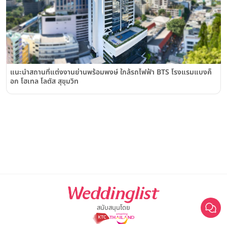
แนะนำสถานที่แต่งงานย่านพร้อมพงษ์ ใกล้รถไฟฟ้า BTS โรงแรมแบงค็
อก โฮเทล โลตัส สุขุมวิท
สนับสนุนโดย