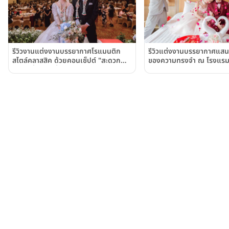
รีวิวงานแต่งงานบรรยากาศโรแมนติก
รีวิวแต่งงานบรรยากาศแสนอบ
สไตล์คลาสสิค ด้วยคอนเซ็ปต์ "สะดวก
ของความทรงจำ ณ โรงแรมป
สบาย อิ่มกาย อิ่มใจ" เพราะความสุขต้อง
กรุงเทพฯ (Prince Palace
มาก่อน ณ โรงแรมปรินซ์พาเลซ Prince
Bangkok)
Palace Hotel