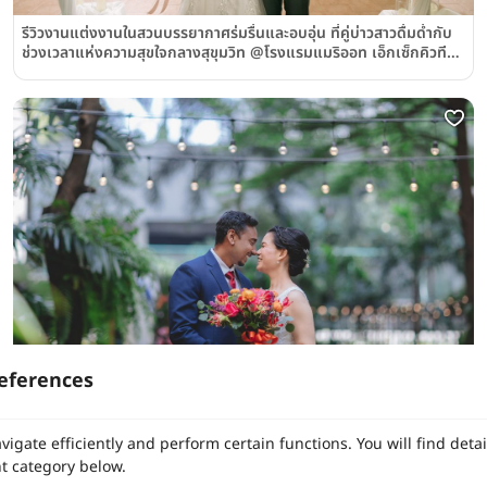
รีวิวงานแต่งงานในสวนบรรยากาศร่มรื่นและอบอุ่น ที่คู่บ่าวสาวดื่มด่ำกับ
ช่วงเวลาแห่งความสุขใจกลางสุขุมวิท @โรงแรมแมริออท เอ็กเซ็กคิวทีฟ
อพาร์ตเมนท์ สุขุมวิท พาร์ค
eferences
รีวิวแต่งงานบรรยากาศสุดชิค มีสไตล์ ท่ามกลางบรรยากาศสวนสีเขียว
ใจกลางเมือง@Marriott Executive Apartments Sukhumvit
vigate efficiently and perform certain functions. You will find det
Park
t category below.