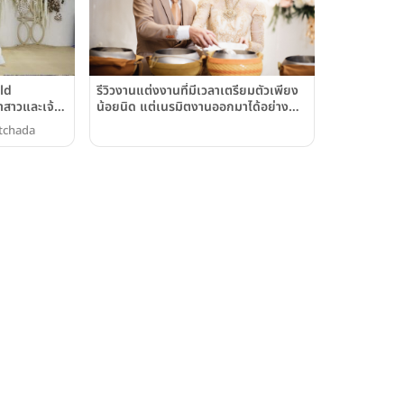
ld
รีวิวงานแต่งงานที่มีเวลาเตรียมตัวเพียง
าสาวและเจ้า
น้อยนิด แต่เนรมิตงานออกมาได้อย่าง
les Bangkok
ลงตัว @ibis Styles Bangkok
atchada
Ratchada (โรงแรมไอบิส สไตล์
กรุงเทพฯ รัชดา)