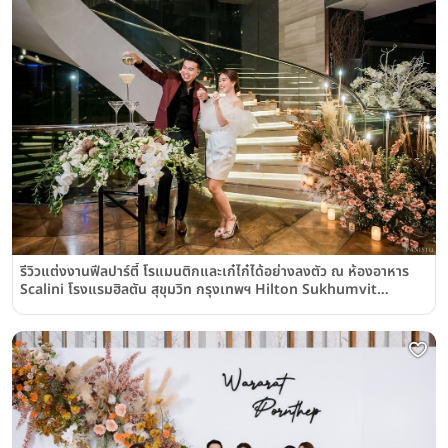
รีวิวแต่งงานฟีลปาร์ตี้ โรแมนติกและเก๋ไก๋ได้อย่างลงตัว ณ ห้องอาหาร
Scalini โรงแรมฮิลตัน สุขุมวิท กรุงเทพฯ Hilton Sukhumvit
Bangkok