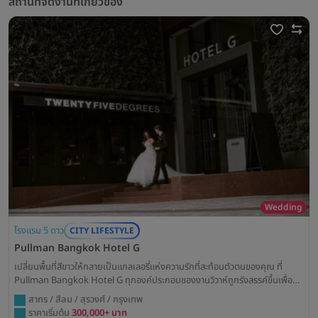
สถานที่จัดงานที่เกี่ยวข้อง
Wedding
โรงแรม 5 ดาว
CITY LIFESTYLE
Pullman Bangkok Hotel G
เปลี่ยนพื้นที่สีขาวให้กลายเป็นแกลเลอรี่แห่งความรักที่สะท้อนตัวตนของคุณ ที่
Pullman Bangkok Hotel G ทุกองค์ประกอบของงานวิวาห์ถูกรังสรรค์ขึ้นเพื่อ
คู่รักที่มีสไตล์โดดเด่น ด้วยห้องบอลรูมดีไซน์มินิมอลอันเป็นเอกลักษณ์ใจกลางสีลม
สาทร / สีลม / สุรวงศ์ / กรุงเทพ
พร้อมมอบประสบการณ์การเฉลิมฉลองที่ทันสมัยและน่าจดจำที่สุด
ราคาเริ่มต้น
300,000+ บาท