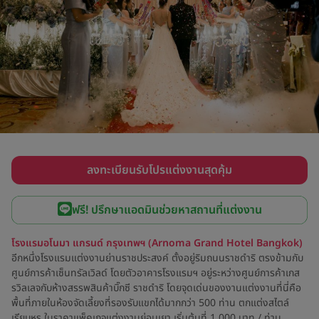
ลงทะเบียนรับโปรแต่งงานสุดคุ้ม
ฟรี! ปรึกษาแอดมินช่วยหาสถานที่แต่งงาน
โรงแรมอโนมา แกรนด์ กรุงเทพฯ (Arnoma Grand Hotel Bangkok)
อีกหนึ่งโรงแรมแต่งงานย่านราชประสงค์ ตั้งอยู่ริมถนนราชดำริ ตรงข้ามกับ
ศูนย์การค้าเซ็นทรัลเวิลด์ โดยตัวอาคารโรงแรมฯ อยู่ระหว่างศูนย์การค้าเกส
รวิลเลจกับห้างสรรพสินค้าบิ๊กซี ราชดำริ โดยจุดเด่นของงานแต่งงานที่นี่คือ
พื้นที่ภายในห้องจัดเลี้ยงที่รองรับแขกได้มากกว่า 500 ท่าน ตกแต่งสไตล์
เรียบหรู ในราคาแพ็คเกจแต่งงานย่อมเยา เริ่มต้นที่ 1,000 บาท / ท่าน