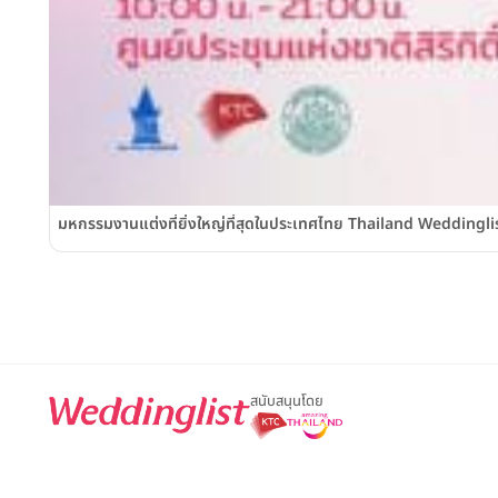
มหกรรมงานแต่งที่ยิ่งใหญ่ที่สุดในประเทศไทย Thailand Weddinglist 2
สนับสนุนโดย
For advertisement, please contact
063-474-8111
sales@weddin