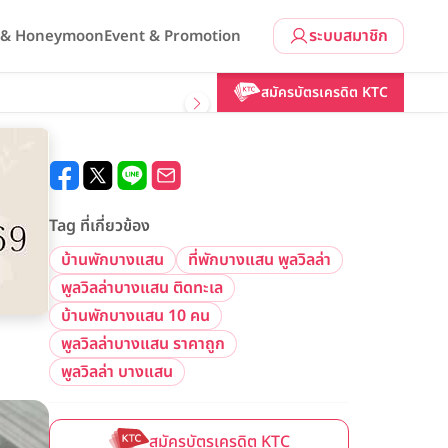
ระบบสมาชิก
l & Honeymoon
Event & Promotion
สมัครบัตรเครดิต KTC
Tag ที่เกี่ยวข้อง
บ้านพักบางแสน
ที่พักบางแสน พูลวิลล่า
พูลวิลล่าบางแสน ติดทะเล
บ้านพักบางแสน 10 คน
พูลวิลล่าบางแสน ราคาถูก
พูลวิลล่า บางแสน
สมัครบัตรเครดิต KTC