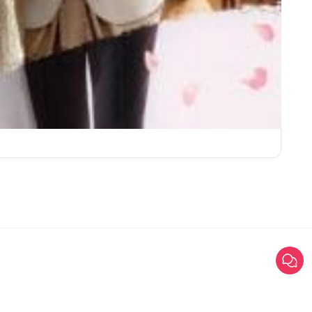
ชุดเจ้
©2025 Weddinglist สงวนสิทธิ์ทั้งหมด