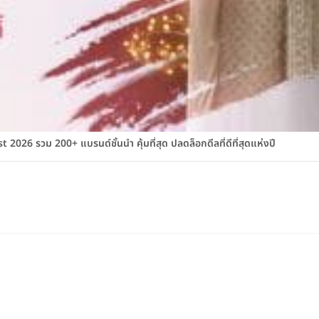
026 รวม 200+ แบรนด์ชั้นนำ คุ้มที่สุด ปลดล็อกดีลที่ดีที่สุดแห่งปี
สมัครบัตรเครดิต KTC
glist.co.th
เกี่ยวกับ Weddinglist