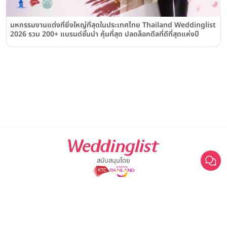
มหกรรมงานแต่งที่ยิ่งใหญ่ที่สุดในประเทศไทย Thailand Weddinglist
2026 รวม 200+ แบรนด์ชั้นนำ คุ้มที่สุด ปลดล็อกดีลที่ดีที่สุดแห่งปี
สนับสนุนโดย
For advertisement, please contact
063-474-8111
sales@weddinglist.co.th
เกี่ยวกับ Weddinglist
©2025 Weddinglist สงวนสิทธิ์ทั้งหมด