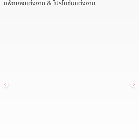
แพ็กเกจแต่งงาน & โปรโมชั่นแต่งงาน
สถานที่จัดงานแต่งงาน
Hot Deal
โรงแรมอวานี รัชดา กรุงเทพฯ เปิดมิติใหม่ของสถานที่จัดงานแต่งงาน
ใจกลางเมือง แพ็กเกจแต่งงาน เริ่มต้นเพียง 179,900 บาท
Avani Ratchada Bangkok Hotel (โรงแรมอวานี รัชดา กรุงเทพฯ)
วันนี้ - 31 ธันวาคม 2569
สนใจแพ็กเกจ
ดูรายละเอียด