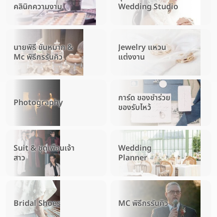
คลินิกความงาม
Wedding Studio
นายพิธี ขันหมาก &
Jewelry แหวน
Mc พิธีกรรันคิว
แต่งงาน
การ์ด ของชำร่วย
Photography
ของรับไหว้
Suit & ชุดเพื่อนเจ้า
Wedding
สาว
Planner
Bridal Shoes
MC พิธีกรรันคิว