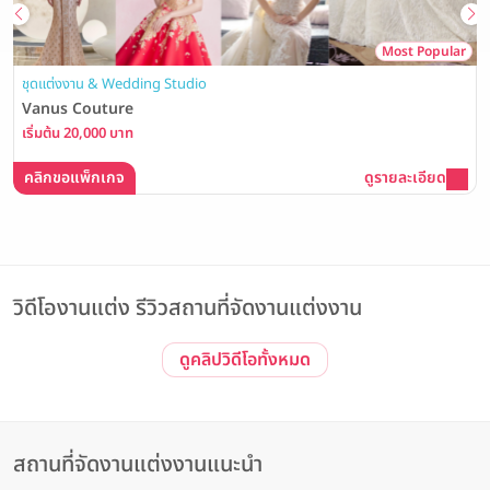
Most Popular
ชุดแต่งงาน & Wedding Studio
Vanus Couture
เริ่มต้น 20,000 บาท
คลิกขอแพ็กเกจ
ดูรายละเอียด
วิดีโองานแต่ง รีวิวสถานที่จัดงานแต่งงาน
ดูคลิปวิดีโอทั้งหมด
รีวิวโรงแรม Event
Event | ประทับใจไม่รู้จบ! รวมภาพบรรยากาศงาน The Magical of
Love #3 Wedding Open House ณ The Banquet Hall at
Nathong
The Banquet Hall at Nathong
สถานที่จัดงานแต่งงานแนะนำ