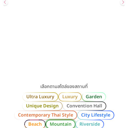
Wedding
Most Popular
สถานที่จัดงานแต่ง
UNIQUE DESIGN
GARDEN
Sailom Sangdad Homey Studio
สอบถามเพิ่มเติมหรือนัดเยี่ยมชมสถานที่ Line: @sailomsang […]
เลียบทางด่วนรามอินทรา / กรุงเทพ
ราคาเริ่มต้น
80,000+ บาท
รองรับแขกสูงสุด
300 คน
คลิกขอแพ็กเกจ
ดูรายละเอียด
เลือกตามสไตล์ของสถานที่
Ultra Luxury
Luxury
Garden
Unique Design
Convention Hall
Contemporary Thai Style
City Lifestyle
Beach
Mountain
Riverside