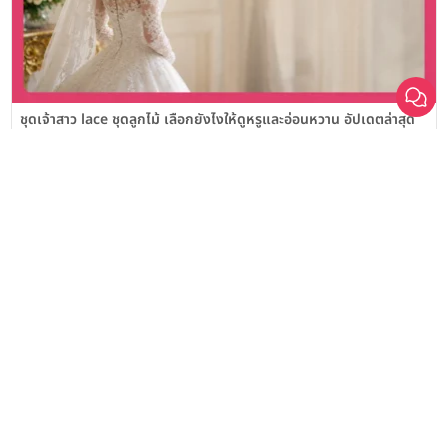
เลือก
1
รายการ
เปรียบเทียบ
ชุดเจ้าสาว lace ชุดลูกไม้ เลือกยังไงให้ดูหรูและอ่อนหวาน อัปเดตล่าสุด
ชุดเจ้าสาว boho สไตล์โบฮีเมียน เลือกยังไงให้ดูชิลและโรแมนติก
อัปเดตล่าสุด