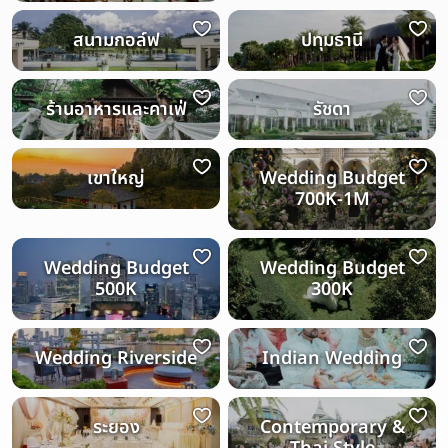
สนามกอล์ฟ
ปทุมธานี
ร้านอาหารและคาเฟ่
รัชดา
เขาใหญ่
Wedding Budget
700K-1M
Wedding Budget
Wedding Budget
500K
300K
Wedding Riverside
Indian Wedding
ระยอง
Contemporary &