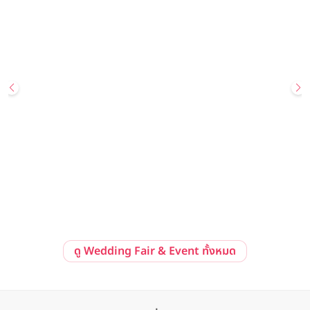
29 สิงหาคม 2569 - 30 สิงหาคม 2569
Hot Deal
Your Wedding, Your Way: Golden Promise Edition Wedding
Showcase ข้อเสนอสุดพิเศษ แพ็กเกจแต่งงานราคาเริ่มต้นเพียง
259,999 บาทสุทธิ ณ โรงแรม Avani Sukhumvit Bangkok
Avani Sukhumvit Bangkok
ลงทะเบียนร่วมงาน
ดูรายละเอียด
ดู Wedding Fair & Event ทั้งหมด