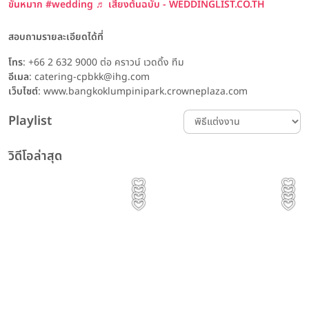
ขันหมาก
#wedding
♬ เสียงต้นฉบับ - WEDDINGLIST.CO.TH
สอบถามรายละเอียดได้ที่
โทร
: +66 2 632 9000 ต่อ คราวน์ เวดดิ้ง ทีม
อีเมล
: catering-cpbkk@ihg.com
เว็บไซต์
: www.bangkoklumpinipark.crowneplaza.com
Playlist
วิดีโอล่าสุด
รีวิวโรงแรม Event
Content รีวิวอาหาร รีวิวโรงแรม
รีวิวโรงแรม พิธีแต่งงาน รีวิวเเต่งงาน
Content
Event | ประทับใจไม่รู้จบ! รวม
Prince Palace Hotel
รีวิวเเต่งงาน
รีวิวโรงแรม
The Couple 👰🏻‍♀️🤵🏻 | Avana
เพชรที่สวยที่สุด ไม่ได้วัดกันแค่
รีวิวโรงแรม
รีวิวเเต่งงาน
ภาพบรรยากาศงาน The
The Couple 👰🏻‍♀️🤵🏻 | Avana
Bangkok ทุกเมนูบนโต๊ะจีน ไม่ใช่
The Athenee Hotel,
Bangkok Hotel &
The Athenee Hotel,
ขนาดหรือราคา แต่คือเพชรที่มี
ทาย This or That ฉบับคู่รัก
Magical of Love #3
Bangkok Hotel &
The Banquet Hall at
แค่อาหาร... แต่คือคำอวยพร
Bangkok งานแต่งงานไม่ได้เป็น
Prince Palace Hotel Bangkok
Convention Centre K.Mint
Bangkok สถานที่จัดงาน
Avana Bangkok Hotel &
ความหมายกับคนสวมใส่มากที่สุด
👰🏻‍♀️🤵🏻 | กับ Bangkok
Gems Daranee
Nathong
Wedding Open House ณ
Convention Centre K.Mint
Avana Bangkok Hotel &
สำหรับการเริ่มต้นของสอง
เพียงแค่งานเฉลิมฉลองแต่คือ
The Athenee Hotel, a Luxury
Convention Centre
& K.Bong
แต่งงานสุดหรูใจกลางเมือง ที่
The Athenee Hotel, a Luxury
ที่ GDI Green Diamond
Marriott Hotel Sukhumvit
Bangkok Marriott Hotel
Convention Centre
Collection Hotel, Bangkok
The Banquet Hall at
& K.Bong
ครอบครัว
ค่ำคืนแห่งความฝันที่เต็มไปด้วย
Collection Hotel, Bangkok
Sukhumvit
ผสานความคลาสสิกและความโร
EP.01 คุณนุ่น & คุณเจมส์
Nathong
ความรัก ความงดงามและ
แมนติกไว้ได้อย่างลงตัว
บรรยากาศสุด Fantasy