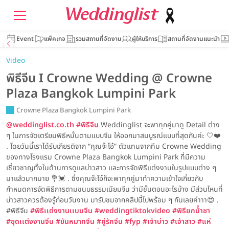
Event
แพ็คเกจ
รวมสถานที่จัดงาน
ผู้ให้บริการ
สถานที่จัดงานแนะนำ
Video
พิธีจีน I Crowne Wedding @ Crowne
Plaza Bangkok Lumpini Park
Crowne Plaza Bangkok Lumpini Park
@weddinglist.co.th
#พิธีจีน
Weddinglist จะพาทุกคู่มาดู Detail ต่าง
ๆ ในการจัดเตรียมพิธีหมั้นตามแบบจีน ให้ออกมาสมบูรณ์แบบที่สุดกันค่ะ 🤍❤️
. โดยวันนี้เราได้รับเกียรติจาก “คุณจ๊ะโอ๋” ตัวแทนจากทีม Crowne Wedding
ของทางโรงเเรม Crowne Plaza Bangkok Lumpini Park ที่มีความ
เชี่ยวชาญทั้งในด้านการดูเเลบ่าวสาว และการจัดพิธีเเต่งงานในรูปแบบต่าง ๆ
มาเเล้วมากมาย 💐💓 . ซึ่งคุณจ๊ะโอ๋ก็จะพาทุกคู่มาทำความเข้าใจเกี่ยวกับ
กำหนดการจัดพิธีการตามขนบธรรมเนียมจีน ว่ามีขั้นตอนอะไรบ้าง มีส่วนไหนที่
บ่าวสาวควรต้องรู้ก่อนวันงาน มารับชมจากคลิปนี้ไปพร้อม ๆ กันเลยค่าาา😍 .
#พิธีจีน
#พิธีเเต่งงานเเบบจีน
#weddingtiktokvideo
#พิธียกน้ําชา
#ชุดเเต่งงานจีน
#ขันหมากจีน
#คู่รักจีน
#fyp
#เจ้าบ่าว
#เจ้าสาว
#แห่