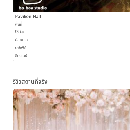
Pavilion Hall
พื้นที่
โต๊ะจีน
ค็อกเทล
บุฟเฟ่ต์
ซิทดาวน์
รีวิวสถานที่จริง