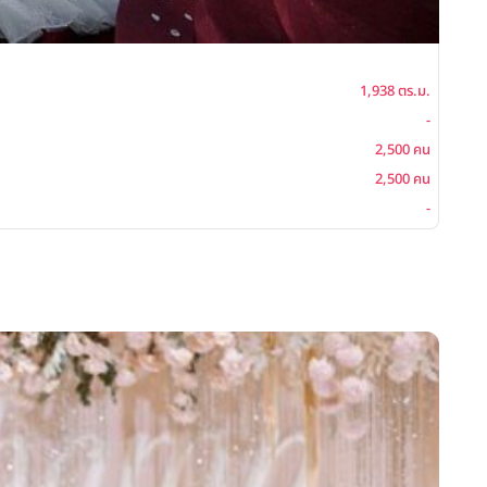
Srin
1,938 ตร.ม.
พื้นที่
-
โต๊ะจีน
2,500 คน
ค็อกเ
2,500 คน
บุฟเฟ่ต
-
ซิทดาว