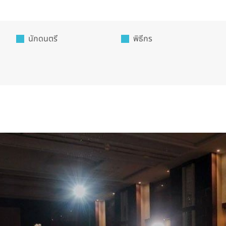
นักดนตรี
พิธีกร