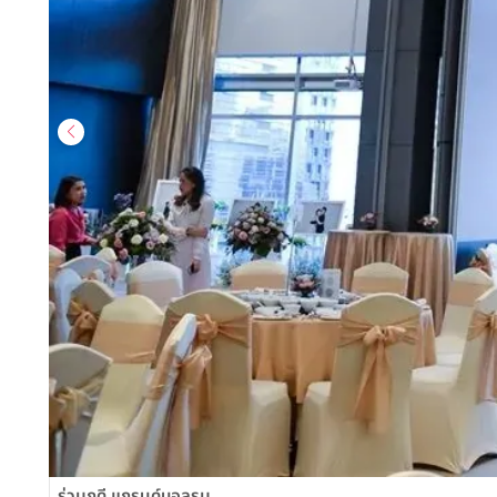
ร่วมฤดี แกรนด์บอลรูม