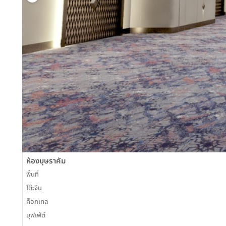
ห้องบุษราคัม
พื้นที่
โต๊ะจีน
ค็อกเทล
บุฟเฟ่ต์