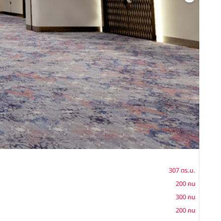
ห้องไ
307 ตร.ม.
โต๊ะจีน
200 คน
ค็อกเ
300 คน
บุฟเฟ่ต
200 คน
ซิทดาว