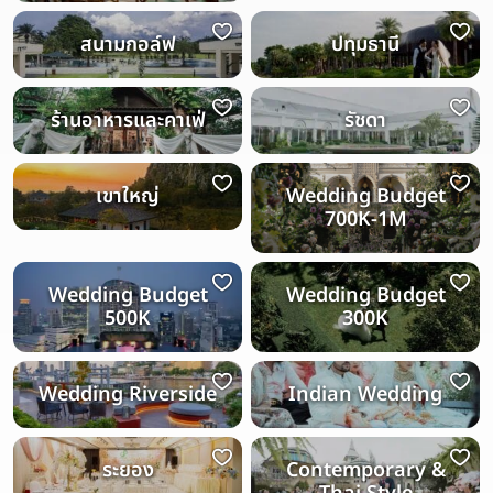
สนามกอล์ฟ
ปทุมธานี
ร้านอาหารและคาเฟ่
รัชดา
เขาใหญ่
Wedding Budget
700K-1M
Wedding Budget
Wedding Budget
500K
300K
Wedding Riverside
Indian Wedding
ระยอง
Contemporary &