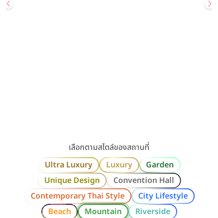
Wedding
Most Popular
สถานที่จัดงานแต่ง
UNIQUE DESIGN
GARDEN
Sailom Sangdad Homey Studio
สอบถามเพิ่มเติมหรือนัดเยี่ยมชมสถานที่ Line: @sailomsang […]
เลียบทางด่วนรามอินทรา / กรุงเทพ
ราคาเริ่มต้น
80,000+ บาท
รองรับแขกสูงสุด
300 คน
คลิกขอแพ็กเกจ
ดูรายละเอียด
เลือกตามสไตล์ของสถานที่
Ultra Luxury
Luxury
Garden
Unique Design
Convention Hall
Contemporary Thai Style
City Lifestyle
Beach
Mountain
Riverside