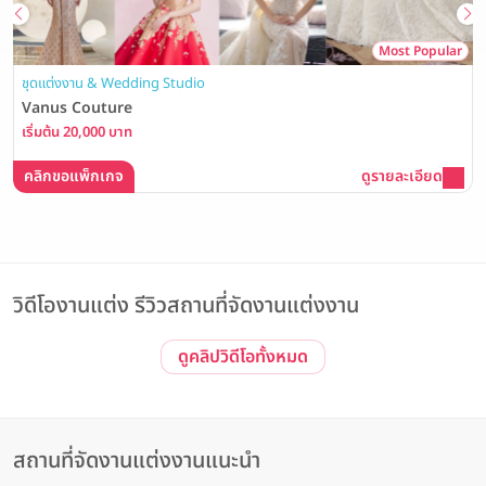
Most Popular
ชุดแต่งงาน & Wedding Studio
Vanus Couture
เริ่มต้น 20,000 บาท
คลิกขอแพ็กเกจ
ดูรายละเอียด
วิดีโองานแต่ง รีวิวสถานที่จัดงานแต่งงาน
ดูคลิปวิดีโอทั้งหมด
รีวิวโรงแรม Event
Event | ประทับใจไม่รู้จบ! รวมภาพบรรยากาศงาน The Magical of
Love #3 Wedding Open House ณ The Banquet Hall at
Nathong
The Banquet Hall at Nathong
สถานที่จัดงานแต่งงานแนะนำ