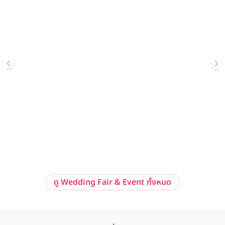
29 สิงหาคม 2569 - 30 สิงหาคม 2569
Hot Deal
Your Wedding, Your Way: Golden Promise Edition Wedding
Showcase ข้อเสนอสุดพิเศษ แพ็กเกจแต่งงานราคาเริ่มต้นเพียง
259,999 บาทสุทธิ ณ โรงแรม Avani Sukhumvit Bangkok
Avani Sukhumvit Bangkok
ลงทะเบียนร่วมงาน
ดูรายละเอียด
ดู Wedding Fair & Event ทั้งหมด