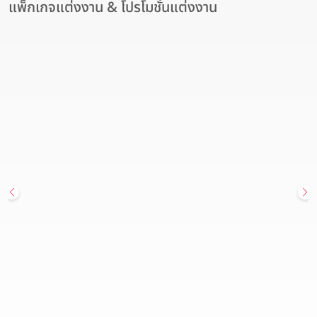
แพ็กเกจแต่งงาน & โปรโมชั่นแต่งงาน
สถานที่จัดงานแต่งงาน
Hot Deal
โรงแรมอวานี รัชดา กรุงเทพฯ เปิดมิติใหม่ของสถานที่จัดงานแต่งงาน
ใจกลางเมือง แพ็กเกจแต่งงาน เริ่มต้นเพียง 179,900 บาท
Avani Ratchada Bangkok Hotel (โรงแรมอวานี รัชดา กรุงเทพฯ)
วันนี้ - 31 ธันวาคม 2569
สนใจแพ็กเกจ
ดูรายละเอียด