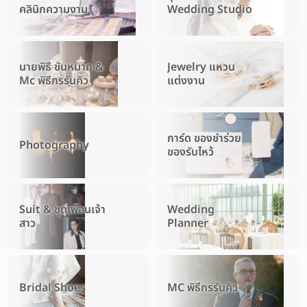
คลินิกความงาม
Wedding Studio
นายพิธี ขันหมาก &
Jewelry แหวน
Mc พิธีกรรันคิว
แต่งงาน
การ์ด ของชำร่วย
Photography
ของรับไหว้
Suit & ชุดเพื่อนเจ้า
Wedding
สาว
Planner
Bridal Shoes
MC พิธีกรรันคิว