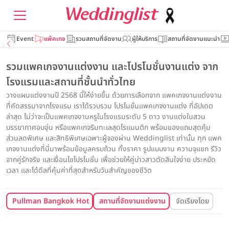
Event
แพ็คเกจ
รวมสถานที่จัดงาน
ผู้ให้บริการ
สถานที่จัดงานแนะนำ
รวมแพคเกจงานแต่งงาน และโปรโมชั่นงานแต่ง จาก
โรงแรมและสถานที่ชั้นนำทั่วไทย
วางแผนแต่งงานปี 2568 นี้ให้ง่ายขึ้น ด้วยการเลือกจาก แพคเกจงานแต่งงาน
ที่คัดสรรมาจากโรงแรม เราได้รวบรวม โปรโมชั่นแพคเกจงานแต่ง ที่อัปเดต
ล่าสุด ไม่ว่าจะเป็นแพคเกจงานหรูในโรงแรมระดับ 5 ดาว งานแต่งในสวน
บรรยากาศอบอุ่น หรือแพคเกจริมทะเลสุดโรแมนติก พร้อมของแถมสุดคุ้ม
ส่วนลดพิเศษ และสิทธิพิเศษเฉพาะผู้จองผ่าน Weddinglist เท่านั้น ทุก แพค
เกจงานแต่งที่นี่มาพร้อมข้อมูลครบถ้วน ทั้งราคา รูปแบบงาน ความจุแขก รีวิว
จากคู่รักจริง และเงื่อนไขโปรโมชั่น เพื่อช่วยให้คู่บ่าวสาวตัดสินใจง่าย ประหยัด
เวลา และได้ดีลที่คุ้มค่าที่สุดสำหรับวันสำคัญของชีวิต
Pullman Bangkok Hotel G
สถานที่จัดงานแต่งงาน
จัดเรียงโดย