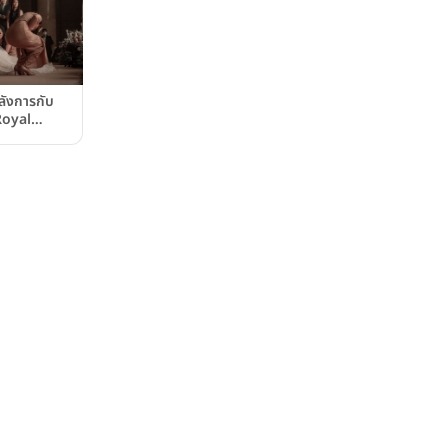
ลังการกับ
Royal
แพ็ค
Wedding)